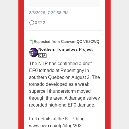
8/6/2026, 7:29:58 PM
0
2
Reposted from
CanwarnQC VE2CWQ
Northern Tornadoes Project
🇨🇦
The NTP has confirmed a brief
EF0 tornado at Repentigny in
southern Quebec on August 2. The
tornado developed as a weak
supercell thunderstorm moved
through the area. A damage survey
recorded high-end EF0 damage.
Full details at the NTP blog:
www.uwo.ca/ntp/blog/202...