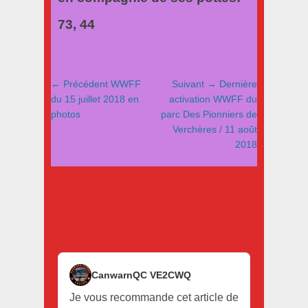
73, 44
Navigation
Article
Article
← Précédent
WWFF
Suivant →
Dernière
de
précédent
suivant
du 15 juillet 2018 en
activation WWFF du
:
:
photos
parc Des Pionniers de
l’article
Verchères / 11 août
2018
CanwarnQC VE2CWQ
Je vous recommande cet article de