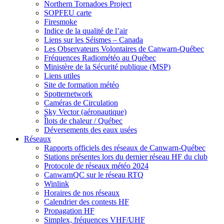
Northern Tornadoes Project
SOPFEU carte
Firesmoke
Indice de la qualité de l’air
Liens sur les Séismes – Canada
Les Observateurs Volontaires de Canwarn-Québec
Fréquences Radiométéo au Québec
Ministère de la Sécurité publique (MSP)
Liens utiles
Site de formation météo
Spotternetwork
Caméras de Circulation
Sky Vector (aéronautique)
Îlots de chaleur / Québec
Déversements des eaux usées
Réseaux
Rapports officiels des réseaux de Canwarn-Québec
Stations présentes lors du dernier réseau HF du club
Protocole de réseaux météo 2024
CanwarnQC sur le réseau RTQ
Winlink
Horaires de nos réseaux
Calendrier des contests HF
Propagation HF
Simplex, fréquences VHF/UHF