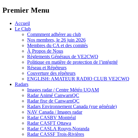
Premier Menu
Aller
Accueil
au
Le Club
contenu
Commment adhérer au club
Nos membres, le 26 juin 2026
Membres du CA et des comités
À Propos de Nous
Règlements Généraux de VE2CWQ
Politique en matière de protection de l’intégrité
Réseau et Répéteurs
Couverture des répéteurs
ENGLISH: AMATEUR RADIO CLUB VE2CWQ
Radars
Images radar / Centre Météo UQAM
Radar Animé CanwarnQC
Radar fixe de CanwarnQC
Radars Environnement Canada (vue générale)
NAV Canada / Images radar
Radar CASBV Montréal
Radar CASFT Ottawa
Radar CASLA Rouyn-Noranda
Radar CASSF Trois-Rivières