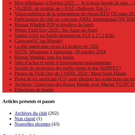
Mon pèlerinage à Dayton 2025 … Je n’avais besoin de rien… et 
VA2IDX: 4e positon au « RAC challenge Top 5 »
Visioconférence de la présentation du réseau RTQ (26 mars 20
Participation du club au concours ARRL International DX SSB
Réseau Wimlink P2P et réguliers du lundi
Winter Field Day 2025 / Ste-Anne-de-Sorel
Station SAQ en Suède émettant en VLF à 17.2 KHz
CanwarnQC sur Bluesky
La télé américaine reçue à Lavaltrie en 1950
SOTA: Montagne à Simoneau, 19 octobre 2024
Réseau Winlink: tous les lundis
Sites d’achat et vente d’équipements radioamateurs
Société de protection des forêts contre le feu (SOPFEU)
Photos du Field Day de l’ARRL 2024 / Mont-Saint-Hilaire
Projet de loi américain (US) pour éliminer les restrictions sur le
Archives / Entrevues des Beaux Mardis avec Marius VE2PCN
Détecteurs de foudre
Articles présents et passés
Archives du club
(202)
Non classé
(1)
Nouvelles récentes
(43)