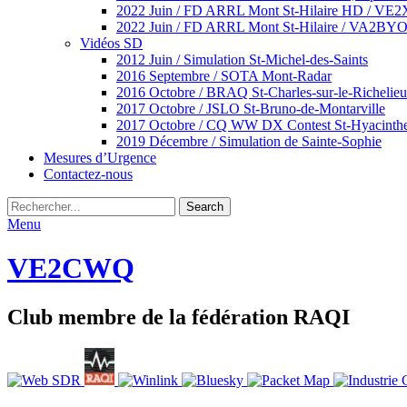
2022 Juin / FD ARRL Mont St-Hilaire HD / VE
2022 Juin / FD ARRL Mont St-Hilaire / VA2BY
Vidéos SD
2012 Juin / Simulation St-Michel-des-Saints
2016 Septembre / SOTA Mont-Radar
2016 Octobre / BRAQ St-Charles-sur-le-Richelieu
2017 Octobre / JSLO St-Bruno-de-Montarville
2017 Octobre / CQ WW DX Contest St-Hyacinth
2019 Décembre / Simulation de Sainte-Sophie
Mesures d’Urgence
Contactez-nous
Rechercher
Recherche
pour
Menu
:
VE2CWQ
Club membre de la fédération RAQI
Facebook
Email
YouTube
BlueSky