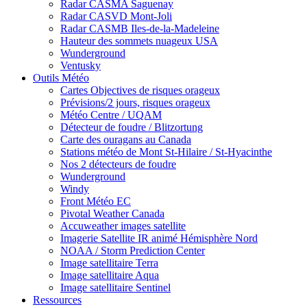
Radar CASMA Saguenay
Radar CASVD Mont-Joli
Radar CASMB Iles-de-la-Madeleine
Hauteur des sommets nuageux USA
Wunderground
Ventusky
Outils Météo
Cartes Objectives de risques orageux
Prévisions/2 jours, risques orageux
Météo Centre / UQAM
Détecteur de foudre / Blitzortung
Carte des ouragans au Canada
Stations météo de Mont St-Hilaire / St-Hyacinthe
Nos 2 détecteurs de foudre
Wunderground
Windy
Front Météo EC
Pivotal Weather Canada
Accuweather images satellite
Imagerie Satellite IR animé Hémisphère Nord
NOAA / Storm Prediction Center
Image satellitaire Terra
Image satellitaire Aqua
Image satellitaire Sentinel
Ressources