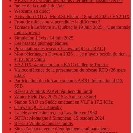
VE2RLP St-Michel-des-Saints / fermeture possible cet été
Indice de la qualité de l’air
Webcams en direct
Activation POTA, Mont St-Hilaire, 18 juillet 2025 / VA2IDX
Front de rafales ou supercellule: la différence?
Tornade à Lefebvre au Québec le 19 Juin 2025 – Une tornade
multi-vortex ?
Simulation Lévis / 14 juin 2025
Les hasards géomagnétiques
Présentation des réseaux CanwarnQC sur RAQI
Mon pèlerinage à Dayton 2025 … Je n’avais besoin de rien…
et j’ai tout voulu
VA2IDX: 4e positon au « RAC challenge Top 5 »
Visioconférence de la présentation du réseau RTQ (26 mars
2025)
Participation du club au concours ARRL International DX
SSB
Réseau Wimlink P2P et réguliers du lundi
Winter Field Day 2025 / Ste-Anne-de-Sorel
Station SAQ en Suède émettant en VLF à 17.2 KHz
CanwarnQC sur Bluesky
La télé américaine reçue à Lavaltrie en 1950
SOTA: Montagne à Simoneau, 19 octobre 2024
Réseau Winlink: tous les lundis
Sites d’achat et vente d’équipements radioamateurs