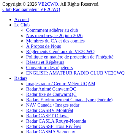
Copyright © 2026
VE2CWQ
. All Rights Reserved.
Club Radioamateur VE2CWQ
Remonter
Accueil
Le Club
Commment adhérer au club
Nos membres, le 26 juin 2026
Membres du CA et des comités
À Propos de Nous
Règlements Généraux de VE2CWQ
Politique en matière de protection de l’intégrité
Réseau et Répéteurs
Couverture des répéteurs
ENGLISH: AMATEUR RADIO CLUB VE2CWQ
Radars
Images radar / Centre Météo UQAM
Radar Animé CanwarnQC
Radar fixe de CanwarnQC
Radars Environnement Canada (vue générale)
NAV Canada / Images radar
Radar CASBV Montréal
Radar CASFT Ottawa
Radar CASLA Rouyn-Noranda
Radar CASSF Trois-Rivières
Radar CASMA Saguenay