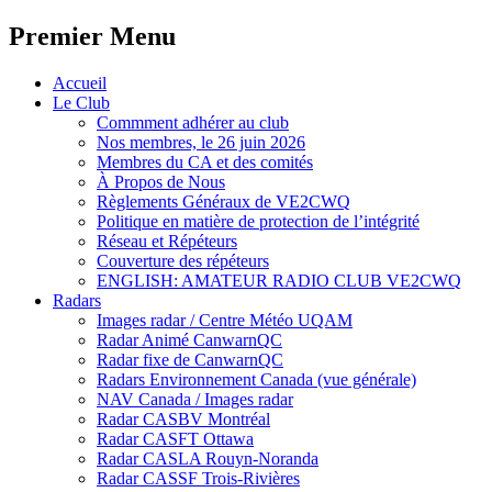
Premier Menu
Aller
Accueil
au
Le Club
contenu
Commment adhérer au club
Nos membres, le 26 juin 2026
Membres du CA et des comités
À Propos de Nous
Règlements Généraux de VE2CWQ
Politique en matière de protection de l’intégrité
Réseau et Répéteurs
Couverture des répéteurs
ENGLISH: AMATEUR RADIO CLUB VE2CWQ
Radars
Images radar / Centre Météo UQAM
Radar Animé CanwarnQC
Radar fixe de CanwarnQC
Radars Environnement Canada (vue générale)
NAV Canada / Images radar
Radar CASBV Montréal
Radar CASFT Ottawa
Radar CASLA Rouyn-Noranda
Radar CASSF Trois-Rivières