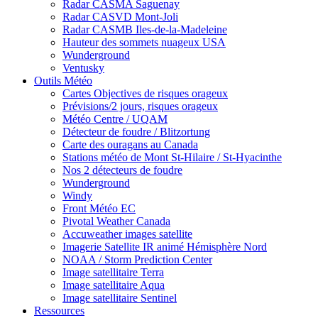
Radar CASMA Saguenay
Radar CASVD Mont-Joli
Radar CASMB Iles-de-la-Madeleine
Hauteur des sommets nuageux USA
Wunderground
Ventusky
Outils Météo
Cartes Objectives de risques orageux
Prévisions/2 jours, risques orageux
Météo Centre / UQAM
Détecteur de foudre / Blitzortung
Carte des ouragans au Canada
Stations météo de Mont St-Hilaire / St-Hyacinthe
Nos 2 détecteurs de foudre
Wunderground
Windy
Front Météo EC
Pivotal Weather Canada
Accuweather images satellite
Imagerie Satellite IR animé Hémisphère Nord
NOAA / Storm Prediction Center
Image satellitaire Terra
Image satellitaire Aqua
Image satellitaire Sentinel
Ressources