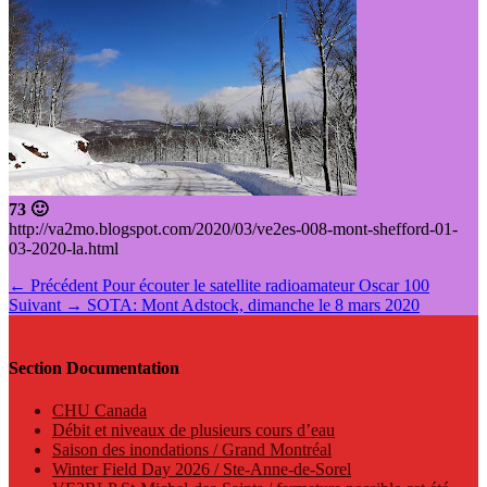
73 🙂
http://va2mo.blogspot.com/2020/03/ve2es-008-mont-shefford-01-
03-2020-la.html
Navigation
Article
← Précédent
Pour écouter le satellite radioamateur Oscar 100
Article
précédent
Suivant →
SOTA: Mont Adstock, dimanche le 8 mars 2020
de
suivant
:
l’article
:
Section Documentation
CHU Canada
Débit et niveaux de plusieurs cours d’eau
Saison des inondations / Grand Montréal
Winter Field Day 2026 / Ste-Anne-de-Sorel