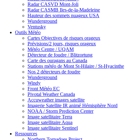
Radar CASVD Mont-Joli
Radar CASMB Iles-de-la-Madeleine
Hauteur des sommets nuageux USA
Wunderground
Ventusky
Outils Météo
Cartes Objectives de risques orageux
Prévisions/2 jours, risques orageux
Météo Centre / UQAM
Détecteur de foudre / Blitzortung
Carte des ouragans au Canada
Stations météo de Mont St-Hilaire / St-Hyacinthe
Nos 2 détecteurs de foudre
Wunderground
Windy
Front Météo EC
Pivotal Weather Canada
Accuweather images satellite
Imagerie Satellite IR animé Hémisphère Nord
NOAA / Storm Prediction Center
Image satellitaire Terra
Image satellitaire Aqua
Image satellitaire Sentinel
Ressources
Northern Tornadoes Project