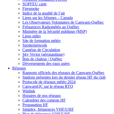
SOPFEU carte
Firesmoke
Indice de la qualité de l’air
Liens sur les Séismes – Canada
Les Observateurs Volontaires de Canwarn-Québec
Fréquences Radiométéo au Québec
Ministère de la Sécurité publique (MSP)
Liens utiles
Site de formation météo
Spotternetwork
Caméras de Circulation
Sky Vector (aéronautique)
Îlots de chaleur / Québec
Déversements des eaux usées
Réseaux
Rapports officiels des réseaux de Canwarn-Québec
Stations présentes lors du dernier réseau HF du club
Protocole de réseaux météo 2024
CanwarnQC sur le réseau RTQ
Winlink
Horaires de nos réseaux
Calendrier des contests HF
Propagation HF
Simplex, fréquences VHF/UHF
Plan de fréquence VHF/UHF