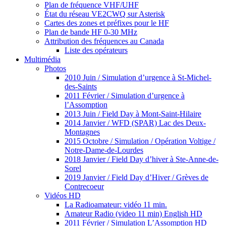
Plan de fréquence VHF/UHF
État du réseau VE2CWQ sur Asterisk
Cartes des zones et préfixes pour le HF
Plan de bande HF 0-30 MHz
Attribution des fréquences au Canada
Liste des opérateurs
Multimédia
Photos
2010 Juin / Simulation d’urgence à St-Michel-
des-Saints
2011 Février / Simulation d’urgence à
l’Assomption
2013 Juin / Field Day à Mont-Saint-Hilaire
2014 Janvier / WFD (SPAR) Lac des Deux-
Montagnes
2015 Octobre / Simulation / Opération Voltige /
Notre-Dame-de-Lourdes
2018 Janvier / Field Day d’hiver à Ste-Anne-de-
Sorel
2019 Janvier / Field Day d’Hiver / Grèves de
Contrecoeur
Vidéos HD
La Radioamateur: vidéo 11 min.
Amateur Radio (video 11 min) English HD
2011 Février / Simulation L’Assomption HD