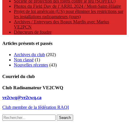
Société de protection des forêts contre le feu (SOPFEU)
Photos du Field Day de l’ARRL 2024 / Mont-Saint-Hilaire
Projet de loi américain (US) pour éliminer les restrictions sur
les installations radioamateurs (tours)
Archives / Entrevues des Beaux Mardis avec Marius
VE2PCN
Détecteurs de foudre
Articles présents et passés
Archives du club
(202)
Non classé
(1)
Nouvelles récentes
(43)
Courriel du club
Club Radioamateur VE2CWQ
ve2cwq@ve2cwq.ca
Club membre de la fédération RAQI
Recherche
pour
: