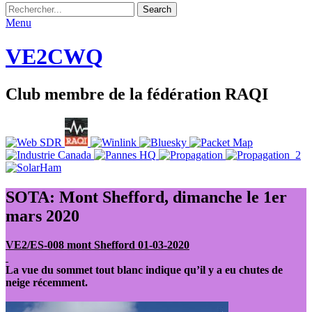
Rechercher
Recherche
pour
Menu
:
VE2CWQ
Club membre de la fédération RAQI
Facebook
Email
YouTube
SOTA: Mont Shefford, dimanche le 1er
mars 2020
VE2/ES-008 mont Shefford 01-03-2020
La vue du sommet tout blanc indique qu’il y a eu chutes de
neige récemment.