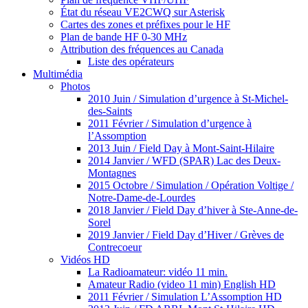
État du réseau VE2CWQ sur Asterisk
Cartes des zones et préfixes pour le HF
Plan de bande HF 0-30 MHz
Attribution des fréquences au Canada
Liste des opérateurs
Multimédia
Photos
2010 Juin / Simulation d’urgence à St-Michel-
des-Saints
2011 Février / Simulation d’urgence à
l’Assomption
2013 Juin / Field Day à Mont-Saint-Hilaire
2014 Janvier / WFD (SPAR) Lac des Deux-
Montagnes
2015 Octobre / Simulation / Opération Voltige /
Notre-Dame-de-Lourdes
2018 Janvier / Field Day d’hiver à Ste-Anne-de-
Sorel
2019 Janvier / Field Day d’Hiver / Grèves de
Contrecoeur
Vidéos HD
La Radioamateur: vidéo 11 min.
Amateur Radio (video 11 min) English HD
2011 Février / Simulation L’Assomption HD