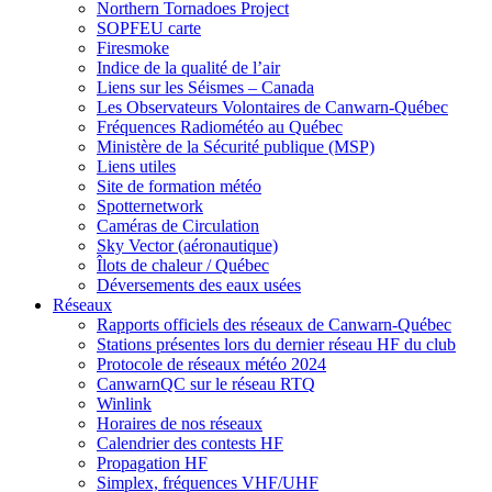
Northern Tornadoes Project
SOPFEU carte
Firesmoke
Indice de la qualité de l’air
Liens sur les Séismes – Canada
Les Observateurs Volontaires de Canwarn-Québec
Fréquences Radiométéo au Québec
Ministère de la Sécurité publique (MSP)
Liens utiles
Site de formation météo
Spotternetwork
Caméras de Circulation
Sky Vector (aéronautique)
Îlots de chaleur / Québec
Déversements des eaux usées
Réseaux
Rapports officiels des réseaux de Canwarn-Québec
Stations présentes lors du dernier réseau HF du club
Protocole de réseaux météo 2024
CanwarnQC sur le réseau RTQ
Winlink
Horaires de nos réseaux
Calendrier des contests HF
Propagation HF
Simplex, fréquences VHF/UHF