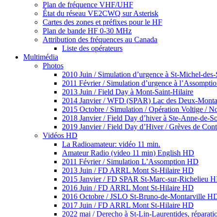
Plan de fréquence VHF/UHF
État du réseau VE2CWQ sur Asterisk
Cartes des zones et préfixes pour le HF
Plan de bande HF 0-30 MHz
Attribution des fréquences au Canada
Liste des opérateurs
Multimédia
Photos
2010 Juin / Simulation d’urgence à St-Michel-des-
2011 Février / Simulation d’urgence à l’Assompti
2013 Juin / Field Day à Mont-Saint-Hilaire
2014 Janvier / WFD (SPAR) Lac des Deux-Mont
2015 Octobre / Simulation / Opération Voltige / 
2018 Janvier / Field Day d’hiver à Ste-Anne-de-So
2019 Janvier / Field Day d’Hiver / Grèves de Con
Vidéos HD
La Radioamateur: vidéo 11 min.
Amateur Radio (video 11 min) English HD
2011 Février / Simulation L’Assomption HD
2013 Juin / FD ARRL Mont St-Hilaire HD
2015 Janvier / FD SPAR St-Marc-sur-Richelieu 
2016 Juin / FD ARRL Mont St-Hilaire HD
2016 Octobre / JSLO St-Bruno-de-Montarville H
2017 Juin / FD ARRL Mont St-Hilaire HD
2022 mai / Derecho à St-Lin-Laurentides, réparati