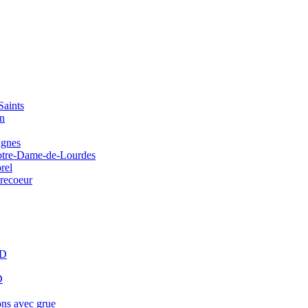
Saints
on
agnes
Notre-Dame-de-Lourdes
rel
trecoeur
HD
D
ons avec grue