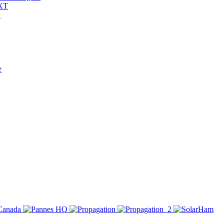
2XT
O
e