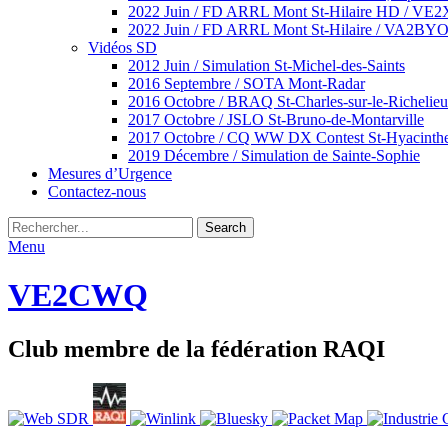
2022 Juin / FD ARRL Mont St-Hilaire HD / VE
2022 Juin / FD ARRL Mont St-Hilaire / VA2BY
Vidéos SD
2012 Juin / Simulation St-Michel-des-Saints
2016 Septembre / SOTA Mont-Radar
2016 Octobre / BRAQ St-Charles-sur-le-Richelieu
2017 Octobre / JSLO St-Bruno-de-Montarville
2017 Octobre / CQ WW DX Contest St-Hyacinth
2019 Décembre / Simulation de Sainte-Sophie
Mesures d’Urgence
Contactez-nous
Rechercher
Recherche
pour
Menu
:
VE2CWQ
Club membre de la fédération RAQI
Facebook
Email
YouTube