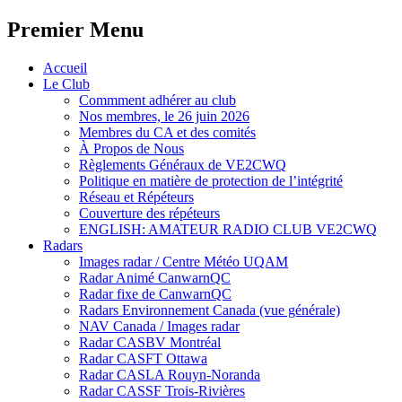
Premier Menu
Aller
Accueil
au
Le Club
contenu
Commment adhérer au club
Nos membres, le 26 juin 2026
Membres du CA et des comités
À Propos de Nous
Règlements Généraux de VE2CWQ
Politique en matière de protection de l’intégrité
Réseau et Répéteurs
Couverture des répéteurs
ENGLISH: AMATEUR RADIO CLUB VE2CWQ
Radars
Images radar / Centre Météo UQAM
Radar Animé CanwarnQC
Radar fixe de CanwarnQC
Radars Environnement Canada (vue générale)
NAV Canada / Images radar
Radar CASBV Montréal
Radar CASFT Ottawa
Radar CASLA Rouyn-Noranda
Radar CASSF Trois-Rivières