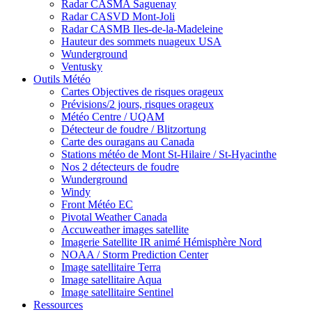
Radar CASMA Saguenay
Radar CASVD Mont-Joli
Radar CASMB Iles-de-la-Madeleine
Hauteur des sommets nuageux USA
Wunderground
Ventusky
Outils Météo
Cartes Objectives de risques orageux
Prévisions/2 jours, risques orageux
Météo Centre / UQAM
Détecteur de foudre / Blitzortung
Carte des ouragans au Canada
Stations météo de Mont St-Hilaire / St-Hyacinthe
Nos 2 détecteurs de foudre
Wunderground
Windy
Front Météo EC
Pivotal Weather Canada
Accuweather images satellite
Imagerie Satellite IR animé Hémisphère Nord
NOAA / Storm Prediction Center
Image satellitaire Terra
Image satellitaire Aqua
Image satellitaire Sentinel
Ressources