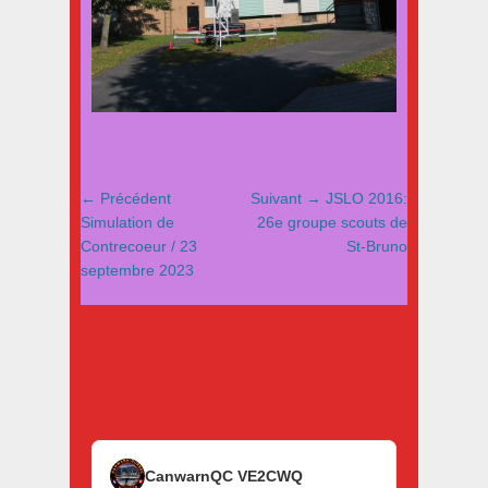
Navigation
Article
Article
← Précédent
Suivant →
JSLO 2016:
de
précédent
suivant
Simulation de
26e groupe scouts de
:
:
Contrecoeur / 23
St-Bruno
l’article
septembre 2023
CanwarnQC VE2CWQ