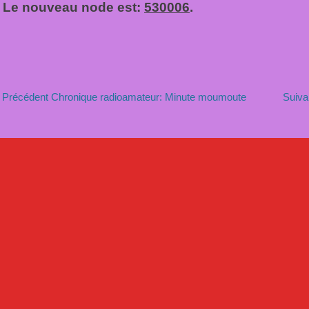
Le nouveau node est:
530006
.
avigation
Article
Précédent
Chronique radioamateur: Minute moumoute
Suiva
précédent
e
:
’article