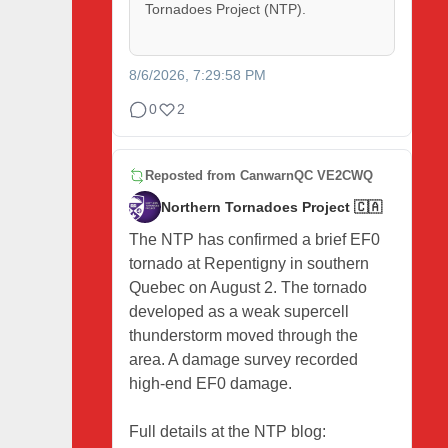
Tornadoes Project (NTP).
8/6/2026, 7:29:58 PM
0
2
Reposted from
CanwarnQC VE2CWQ
Northern Tornadoes Project 🇨🇦
The NTP has confirmed a brief EF0
tornado at Repentigny in southern
Quebec on August 2. The tornado
developed as a weak supercell
thunderstorm moved through the
area. A damage survey recorded
high-end EF0 damage.
Full details at the NTP blog: