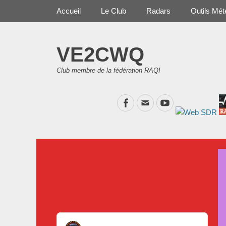
Premier Menu
Aller
Accueil
Le Club
Radars
Outils Mét
au
contenu
VE2CWQ
Club membre de la fédération RAQI
Facebook
Email
YouTube