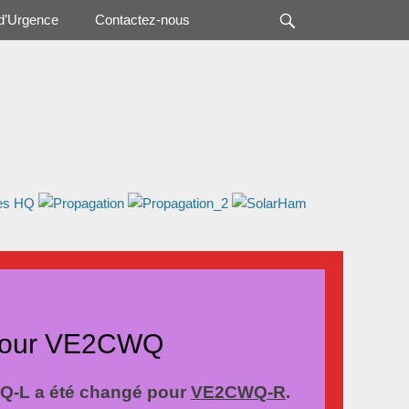
Rechercher
d’Urgence
Contactez-nous
 pour VE2CWQ
RWQ-L a été changé pour
VE2CWQ-R
.