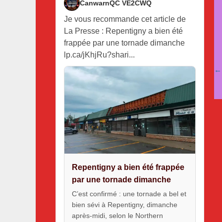
CanwarnQC VE2CWQ
Je vous recommande cet article de
La Presse : Repentigny a bien été
frappée par une tornade dimanche
lp.ca/jKhjRu?shari...
N
← 
d
l
Repentigny a bien été frappée
par une tornade dimanche
C’est confirmé : une tornade a bel et
bien sévi à Repentigny, dimanche
après-midi, selon le Northern