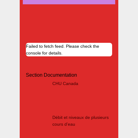
dans
les
articles
Failed to fetch feed. Please check the
console for details.
Section Documentation
CHU Canada
Débit et niveaux de plusieurs
cours d’eau