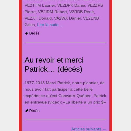
VE2TTM Laurier, VE2DPK Danie, VE2ZPS
Pierre, VE2IRM Robert, V2RDB René,
VE2XT Donald, VA2WX Daniel, VE2ENB
Gilles,
Lire la suite …
Tags
Décès
Au revoir et merci
Patrick… (décès)
1977-2013 Merci Patrick, notre pionnier, de
nous avoir fait participer à cette belle
expérience qu’est Canwarn-Québec. Patrick
en entrevue (vidéo): «La liberté a un prix $»
Tags
Décès
Navigation
Articles suivants
→